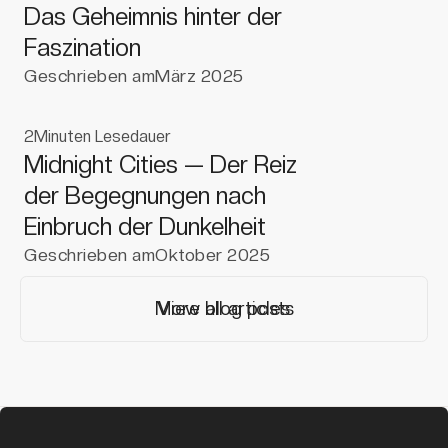
Das Geheimnis hinter der
Faszination
Geschrieben am
März 2025
2
Minuten Lesedauer
Midnight Cities — Der Reiz
der Begegnungen nach
Einbruch der Dunkelheit
Geschrieben am
Oktober 2025
More blog posts
View all articles